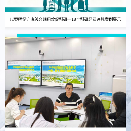
以案明纪守底线合规用款促科研—18个科研经费违规案例警示