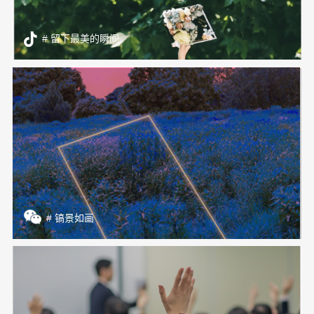
# 留下最美的瞬间
# 镐景如画