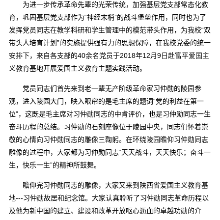
为进一步传承革命先辈的光荣传统，加强基层党支部常态化教
育，巩固基层党支部作为“神经末梢”的战斗堡垒作用，同时也为了
发挥党员同志在教学科研和学生管理中的模范带头作用，为我校“双
带头人培育计划”的实施提供强有力的思想保障，在我校党委的统一
安排下，来自各支部的40余名党员于2018年12月9日赴富平爱国主
义教育基地开展爱国主义教育主题实践活动。
党员同志们首先来到老一辈无产阶级革命家习仲勋的陵园参
观，进入陵园大门，映入眼帘的是毛主席的题词“党的利益在第一
位”，这既是毛主席对习仲勋同志的中肯评价，也是习仲勋同志一生
奋斗历程的总结。习仲勋的石刻座像位于陵园中央，同志们怀着崇
敬的心情向习仲勋同志的雕像三鞠躬。在环绕陵园瞻仰习仲勋同志
雕像的过程中，大家都为习仲勋同志“天天战斗，天天快乐；奋斗一
生，快乐一生”的精神所鼓舞。
瞻仰完习仲勋同志的雕像，大家又来到陕西省爱国主义教育基
地---习仲勋故居和纪念馆。大家认真聆听了习仲勋同志革命历程以
及他为新中国的建立、建设和改革开放呕心沥血的卓越功勋的介