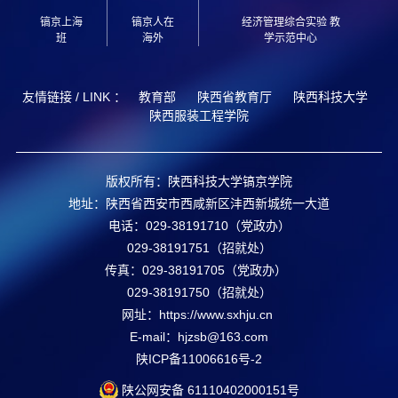
镐京上海
镐京人在
经济管理综合实验 教
班
海外
学示范中心
友情链接 / LINK ：
教育部
陕西省教育厅
陕西科技大学
陕西服装工程学院
版权所有：陕西科技大学镐京学院
地址：陕西省西安市西咸新区沣西新城统一大道
电话：029-38191710（党政办）
029-38191751（招就处）
传真：029-38191705（党政办）
029-38191750（招就处）
网址：https://www.sxhju.cn
E-mail：hjzsb@163.com
陕ICP备11006616号-2
陕公网安备
61110402000151
号