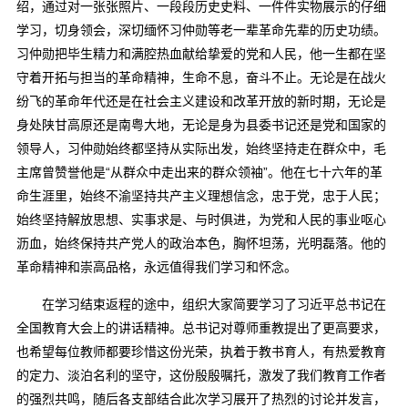
绍，通过对一张张照片、一段段历史史料、一件件实物展示的仔细
学习，切身领会，深切缅怀习仲勋等老一辈革命先辈的历史功绩。
习仲勋把毕生精力和满腔热血献给挚爱的党和人民，他一生都在坚
守着开拓与担当的革命精神，生命不息，奋斗不止。无论是在战火
纷飞的革命年代还是在社会主义建设和改革开放的新时期，无论是
身处陕甘高原还是南粤大地，无论是身为县委书记还是党和国家的
领导人，习仲勋始终都坚持从实际出发，始终坚持走在群众中，毛
主席曾赞誉他是“从群众中走出来的群众领袖”。他在七十六年的革
命生涯里，始终不渝坚持共产主义理想信念，忠于党，忠于人民；
始终坚持解放思想、实事求是、与时俱进，为党和人民的事业呕心
沥血，始终保持共产党人的政治本色，胸怀坦荡，光明磊落。他的
革命精神和崇高品格，永远值得我们学习和怀念。
在学习结束返程的途中，组织大家简要学习了习近平总书记在
全国教育大会上的讲话精神。总书记对尊师重教提出了更高要求，
也希望每位教师都要珍惜这份光荣，执着于教书育人，有热爱教育
的定力、淡泊名利的坚守，这份殷殷嘱托，激发了我们教育工作者
的强烈共鸣，随后各支部结合此次学习展开了热烈的讨论并发言，