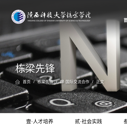
栋梁先锋
首页
/
栋梁先锋
/
肆·国际交流合作
/
正文
壹·人才培养
贰·社会实践