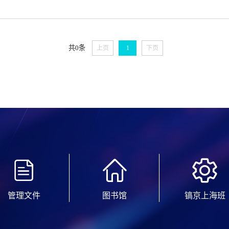
共0条
上页
1
下页
管理文件
图书馆
镐京上海班