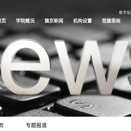
数字化
首页
学院概况
镐京新闻
机构设置
党建思政
流
专题报道