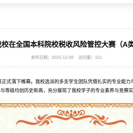
！我校在全国本科院校税收风险管控大赛（A
发布日期：2025-12-08
访问量：
151
近日正式落下帷幕。我校选派的多支学生团队凭借扎实的专业能
数与等级均创历史新高，充分展现了我校学子的专业素养与竞赛