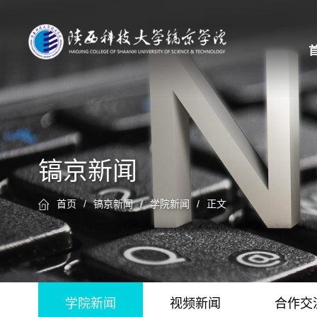
镐京新闻
首页
/
镐京新闻
/
学院新闻
/
正文
学院新闻
视频新闻
合作交