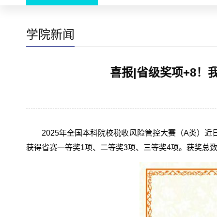
学院新闻
喜报|省级奖项+8
2025年全国本科院校税收风险管控大赛（A类）
获得省赛一等奖1项、二等奖3项、三等奖4项。获奖总